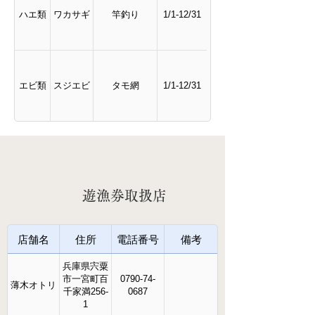
ハエ類
ワカサギ
竿釣り
1/1-12/31
エビ類
スジエビ
タモ網
1/1-12/31
遊漁券取扱店
店舗名
住所
電話番号
備考
兵庫県宍粟
市一宮町百
0790-74-
薄木オトリ
千家満256-
0687
1