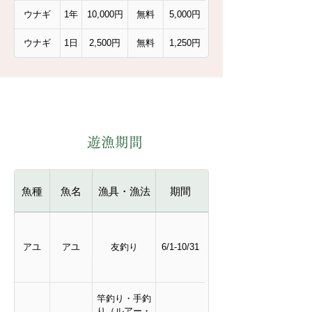
網
ウナギ
1年
10,000円
無料
5,000円
ウナギ
1日
2,500円
無料
1,250円
遊漁期間
魚種
魚名
漁具・漁法
期間
アユ
アユ
友釣り
6/1-10/31
竿釣り・手釣
り（ルアー・