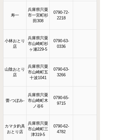
兵庫県宍粟
0790-72-
寿一
市一宮町杉
2218
田308
兵庫県宍粟
小林おとり
0790-63-
市山崎町杉
店
0336
ヶ瀬229-5
兵庫県宍粟
山陰おとり
0790-63-
市山崎町五
店
3266
十波1041
兵庫県宍粟
0790-65-
蕾-つぼみ-
市山崎町木
9715
ノ谷6
兵庫県宍粟
カマタ釣具
0790-62-
市山崎町三
おとり店
4782
津319-5