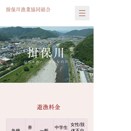
揖保川漁業協同組合
揖保川
ひらかれた、みんなの川
遊漁料金
女性/肢
券
中学生
魚種
一般
体不自