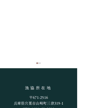
釣果情報
漁協所在地
7月27日の釣果
〒671-2516
兵庫県宍粟市山崎町三津319-1