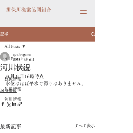
揖保川漁業協同組合
記事
All Posts
ayuibogawa
All Posts
2025年6月6日
河川状況
イベント情報
６月６日16時時点
放流情報
水位はほぼ平水で濁りはありません。
釣果情報
河川情報
河川情報
すべて表示
最新記事