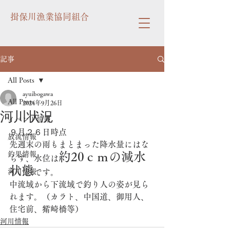
揖保川漁業協同組合
記事
All Posts
ayuibogawa
All Posts
2024年9月26日
河川状況
イベント情報
９月２６日時点
放流情報
先週末の雨もまとまった降水量にはな
釣果情報
約20ｃｍの減水
らず、水位は
状態
河川情報
です。
中流域から下流域で釣り人の姿が見ら
れます。（カラト、中国道、御用人、
住宅前、觜崎橋等）
河川情報