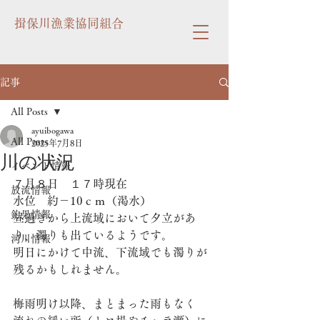
揖保川漁業協同組合
記事
All Posts
ayuibogawa
All Posts
2025年7月8日
川の状況
イベント情報
７月８日　１７時現在
放流情報
水位　約－10ｃｍ（渇水）
釣果情報
昼過ぎから上流域において夕立があ
り、濁りも出ているようです。
河川情報
明日にかけて中流、下流域でも濁りが
残るかもしれません。
梅雨明け以降、まとまった雨もなく