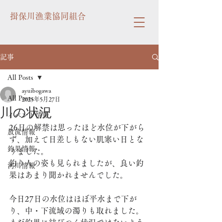
揖保川漁業協同組合
記事
All Posts
ayuibogawa
All Posts
2025年5月27日
川の状況
イベント情報
26日の解禁は思ったほど水位が下がら
放流情報
ず、加えて日差しもない肌寒い日とな
釣果情報
りました。
釣り人の姿も見られましたが、良い釣
河川情報
果はあまり聞かれませんでした。
今日27日の水位はほぼ平水まで下が
り、中・下流域の濁りも取れました。