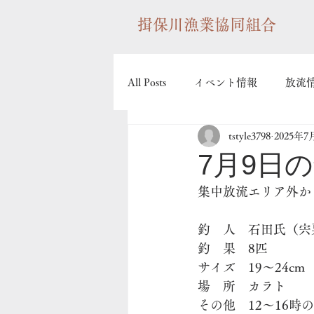
揖保川漁業協同組合
All Posts
イベント情報
放流
tstyle3798
2025年7
7月9日
集中放流エリア外か
釣　人　石田氏（宍
釣　果　8匹
サイズ　19〜24cm
場　所　カラト
その他　12〜16時