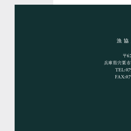
漁協
7月25日（土）の釣果
〒67
兵庫県宍粟市山
TEL:07
FAX:07