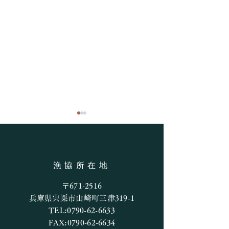
解禁前の河川状
５月３１日正午頃
遡上時期（３月末
漁協所在地
は比較的水位の高
たので 遡上量が
アユ釣り解禁日の釣果
〒671-2516
れば中流域まで遡
兵庫県宍粟市山崎町三津319-1
かと思います。 
TEL:
0790-62-6633
とまった雨もなく
FAX:
0790-62-6634
で渇水状態となっ