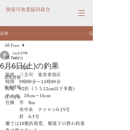
揖保川漁業協同組合
記事
All Posts
tstyle3798
All Posts
6月7日
6月6日(土)の釣果
イベント情報
場所　三方川　楽里専用区
放流情報
時間　9時00分〜14時00分
釣果情報
釣果　82匹（うち12cm以下多数）
サイズ　10cm〜16cm
河川情報
仕掛　竿　8m
   　　 水中糸　ナイロン0.15号
　　　針　6.5号
瀬では10数匹程度、堰堤下の群れ釣果