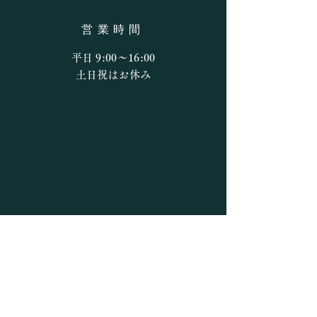
流れの弱い所では
営業時間
目立っています。
は今後、田植えの
平日 9:00〜16:00
と思われます。 
​​土日祝はお休み
天然遡上とみられ
認できます。 曾
側） 曾我井橋（