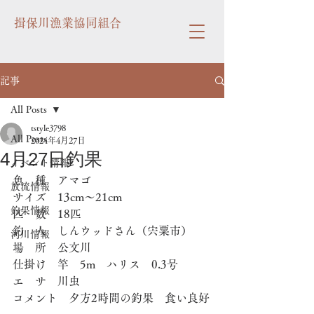
揖保川漁業協同組合
記事
All Posts
tstyle3798
All Posts
2024年4月27日
4月27日釣果
イベント情報
魚　種　アマゴ
放流情報
サイズ　13cm〜21cm
釣果情報
匹　数　18匹
釣　人　しんウッドさん（宍粟市）
河川情報
場　所　公文川
仕掛け　竿　5m　ハリス　0.3号
エ　サ　川虫
コメント　夕方2時間の釣果　食い良好