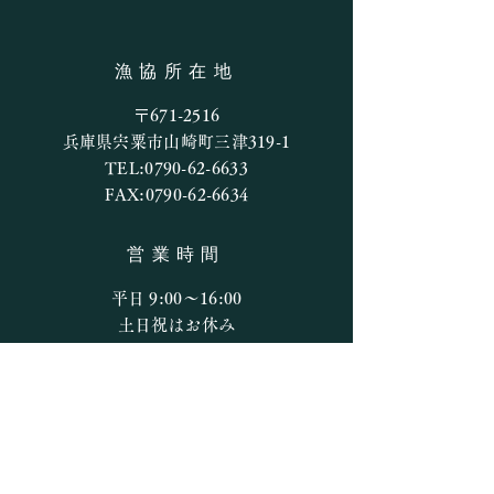
アマゴ釣果
アマゴ釣果
漁協所在地
〒671-2516
兵庫県宍粟市山崎町三津319-1
TEL:
0790-62-6633
FAX:
0790-62-6634
営業時間
平日 9:00〜16:00
​​土日祝はお休み