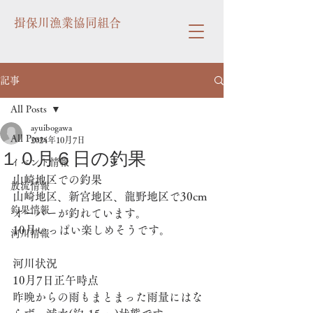
揖保川漁業協同組合
記事
All Posts
ayuibogawa
All Posts
2024年10月7日
１０月６日の釣果
イベント情報
山崎地区での釣果
放流情報
山崎地区、新宮地区、龍野地区で30cm
釣果情報
オーバーが釣れています。
10月いっぱい楽しめそうです。
河川情報
河川状況
10月7日正午時点　
昨晩からの雨もまとまった雨量にはな