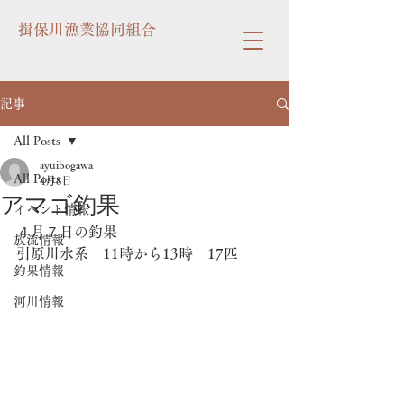
揖保川漁業協同組合
記事
All Posts
ayuibogawa
All Posts
4月8日
アマゴ釣果
イベント情報
４月７日の釣果
放流情報
引原川水系　11時から13時　17匹
釣果情報
河川情報